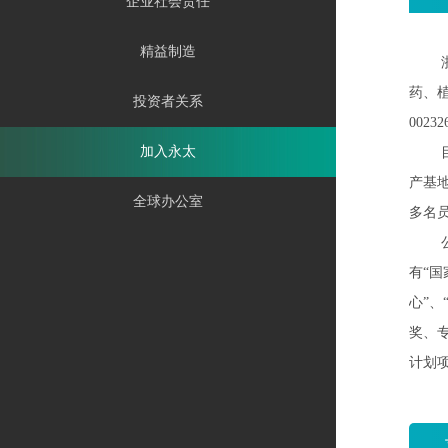
企业社会责任
精益制造
浙江
药、
投资者关系
0023
加入永太
目前
产基
全球办公室
多名
公司
有“国
心”
、
奖、
计划