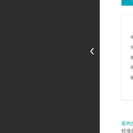
最热
程项