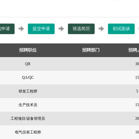
线申请
提交申请
筛选简历
初试面谈
招聘职位
招聘部门
招聘
QR
30
QA/QC
15
研发工程师
5
生产技术员
15
工程项目/设备管理员
20
电气仪表工程师
10