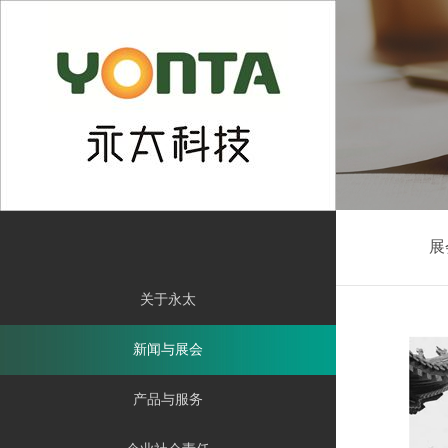
En
展
关于永太
新闻与展会
产品与服务