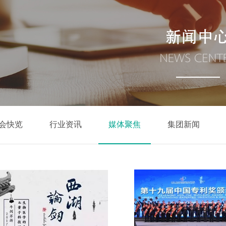
会快览
行业资讯
媒体聚焦
集团新闻