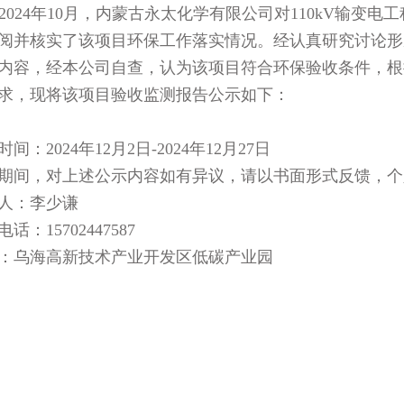
2024
年
10
月，内蒙古永太化学有限公司对
110kV
输变电工
阅并核实了该项目环保工作落实情况。经认真研究讨论形
内容，经本公司自查，认为该项目符合环保验收条件，根
求，现将该项目验收监测报告公示如下：
时间：
2024
年
12
月
2
日
-2024
年
12
月
27
日
期间，对上述公示内容如有异议，请以书面形式反馈，个
人：李少谦
电话：
15702447587
：乌海高新技术产业开发区低碳产业园